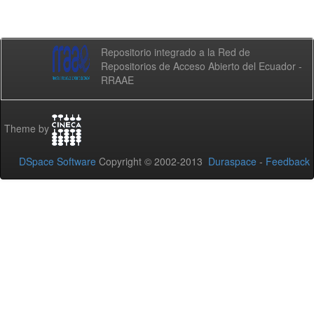
Repositorio integrado a la Red de
Repositorios de Acceso Abierto del Ecuador -
RRAAE
Theme by
DSpace Software
Copyright © 2002-2013
Duraspace
-
Feedback