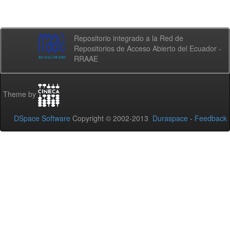
Repositorio integrado a la Red de
Repositorios de Acceso Abierto del Ecuador -
RRAAE
Theme by
DSpace Software
Copyright © 2002-2013
Duraspace
-
Feedback