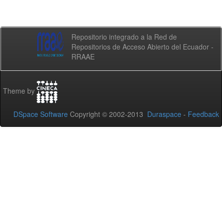
Repositorio integrado a la Red de
Repositorios de Acceso Abierto del Ecuador -
RRAAE
Theme by
DSpace Software
Copyright © 2002-2013
Duraspace
-
Feedback