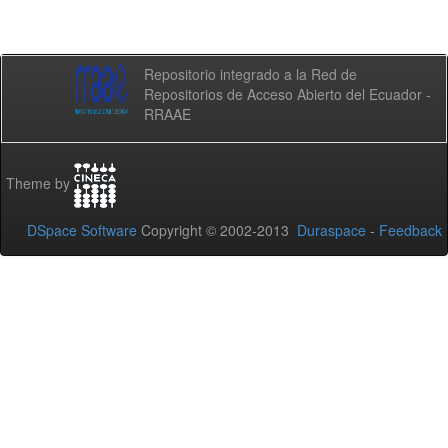
Repositorio integrado a la Red de
Repositorios de Acceso Abierto del Ecuador -
RRAAE
Theme by
DSpace Software
Copyright © 2002-2013
Duraspace
-
Feedback