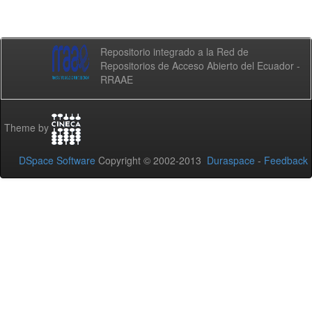
Repositorio integrado a la Red de
Repositorios de Acceso Abierto del Ecuador -
RRAAE
Theme by
DSpace Software
Copyright © 2002-2013
Duraspace
-
Feedback