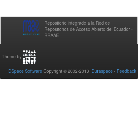
Repositorio integrado a la Red de
Repositorios de Acceso Abierto del Ecuador -
RRAAE
Theme by
DSpace Software
Copyright © 2002-2013
Duraspace
-
Feedback