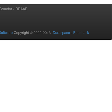
l Ecuador - RRAAE
oftware
Copyright © 2002-2013
Duraspace
-
Feedback