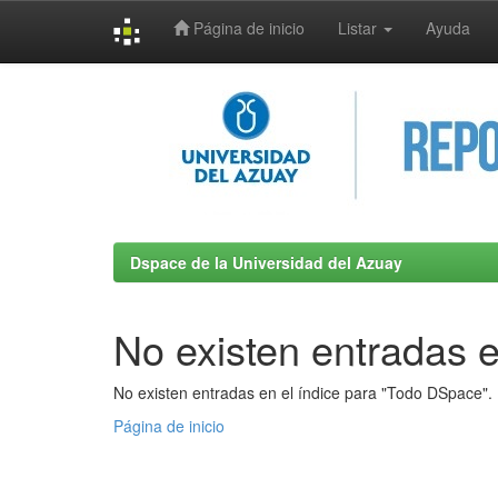
Página de inicio
Listar
Ayuda
Skip
navigation
Dspace de la Universidad del Azuay
No existen entradas e
No existen entradas en el índice para "Todo DSpace".
Página de inicio