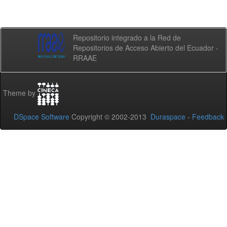
Repositorio integrado a la Red de
Repositorios de Acceso Abierto del Ecuador -
RRAAE
Theme by
DSpace Software
Copyright © 2002-2013
Duraspace
-
Feedback