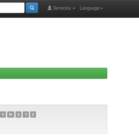
Servicios
Language
V
W
X
Y
Z