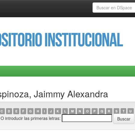
spinoza, Jaimmy Alexandra
C
D
E
F
G
H
I
J
K
L
M
N
O
P
Q
R
S
T
U
O introducir las primeras letras: