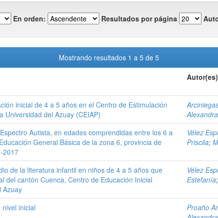
En orden:
Resultados por página
Auto
Mostrando resultados 1 a 5 de 5
Autor(es)
ción inicial de 4 a 5 años en el Centro de Estimulación
Arciniega
la Universidad del Azuay (CEIAP)
Alexandra
 Espectro Autista, en edades comprendidas entre los 6 a
Vélez Esp
 Educación General Básica de la zona 6, provincia de
Priscila
;
M
6-2017
io de la literatura infantil en niños de 4 a 5 años que
Vélez Esp
ial del cantón Cuenca, Centro de Educación Inicial
Estefanía
l Azuay
nivel inicial
Proaño Ar
Alexandra