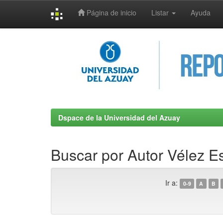
Página de inicio
Listar
Ayuda
Skip
navigation
Dspace de la Universidad del Azuay
Buscar por Autor Vélez E
Ir a:
0-9
A
B