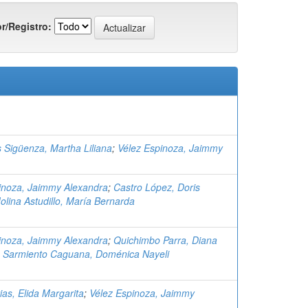
r/Registro:
s Sigüenza, Martha Liliana
;
Vélez Espinoza, Jaimmy
inoza, Jaimmy Alexandra
;
Castro López, Doris
olina Astudillo, María Bernarda
inoza, Jaimmy Alexandra
;
Quichimbo Parra, Diana
;
Sarmiento Caguana, Doménica Nayeli
ias, Elida Margarita
;
Vélez Espinoza, Jaimmy