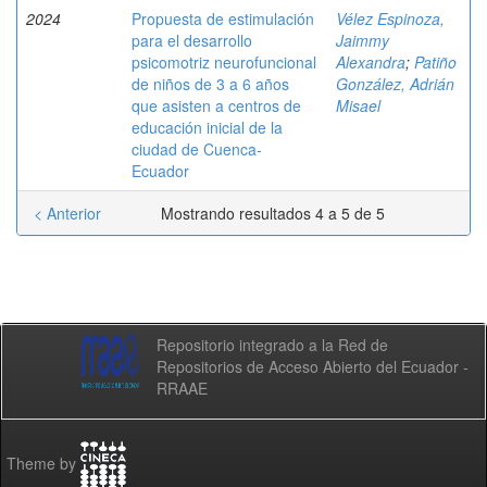
2024
Propuesta de estimulación
Vélez Espinoza,
para el desarrollo
Jaimmy
psicomotriz neurofuncional
Alexandra
;
Patiño
de niños de 3 a 6 años
González, Adrián
que asisten a centros de
Misael
educación inicial de la
ciudad de Cuenca-
Ecuador
< Anterior
Mostrando resultados 4 a 5 de 5
Repositorio integrado a la Red de
Repositorios de Acceso Abierto del Ecuador -
RRAAE
Theme by