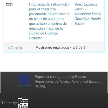
2024
Propuesta de estimulación
Vélez Espinoza,
para el desarrollo
Jaimmy
psicomotriz neurofuncional
Alexandra
;
Patiño
de niños de 3 a 6 años
González, Adrián
que asisten a centros de
Misael
educación inicial de la
ciudad de Cuenca-
Ecuador
< Anterior
Mostrando resultados 4 a 5 de 5
Repositorio integrado a la Red de
Repositorios de Acceso Abierto del Ecuador -
RRAAE
Theme by