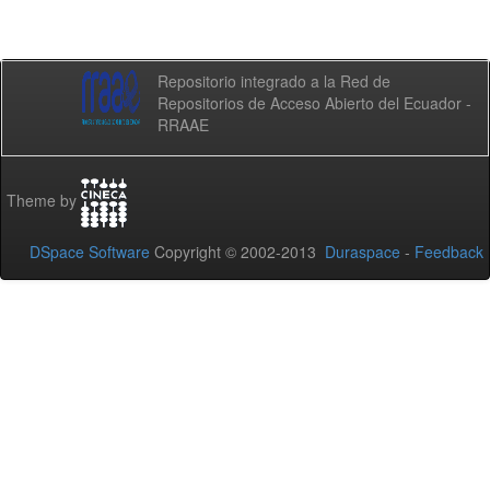
Repositorio integrado a la Red de
Repositorios de Acceso Abierto del Ecuador -
RRAAE
Theme by
DSpace Software
Copyright © 2002-2013
Duraspace
-
Feedback