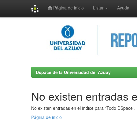
Página de inicio
Listar
Ayuda
Skip
navigation
Dspace de la Universidad del Azuay
No existen entradas e
No existen entradas en el índice para "Todo DSpace".
Página de inicio