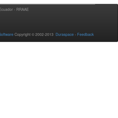
l Ecuador - RRAAE
oftware
Copyright © 2002-2013
Duraspace
-
Feedback