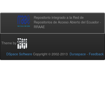
Repositorio integrado a la Red de
Repositorios de Acceso Abierto del Ecuador -
RRAAE
Theme by
DSpace Software
Copyright © 2002-2013
Duraspace
-
Feedback