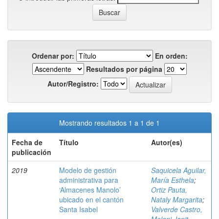
Ordenar por:
En orden:
Resultados por página
Autor/Registro:
Mostrando resultados 1 a 1 de 1
Fecha de
Título
Autor(es)
publicación
2019
Modelo de gestión
Saquicela Aguilar,
administrativa para
María Esthela
;
‘Almacenes Manolo’
Ortiz Pauta,
ubicado en el cantón
Nataly Margarita
;
Santa Isabel
Valverde Castro,