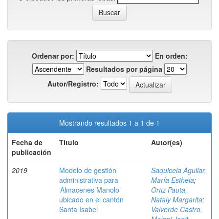
Ordenar por:
En orden:
Resultados por página
Autor/Registro:
Mostrando resultados 1 a 1 de 1
Fecha de
Título
Autor(es)
publicación
2019
Modelo de gestión
Saquicela Aguilar,
administrativa para
María Esthela
;
‘Almacenes Manolo’
Ortiz Pauta,
ubicado en el cantón
Nataly Margarita
;
Santa Isabel
Valverde Castro,