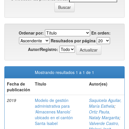
Ordenar por:
En orden:
Resultados por página
Autor/Registro:
Mostrando resultados 1 a 1 de 1
Fecha de
Título
Autor(es)
publicación
2019
Modelo de gestión
Saquicela Aguilar,
administrativa para
María Esthela
;
‘Almacenes Manolo’
Ortiz Pauta,
ubicado en el cantón
Nataly Margarita
;
Santa Isabel
Valverde Castro,