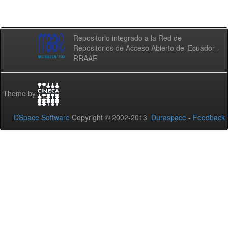
Repositorio integrado a la Red de
Repositorios de Acceso Abierto del Ecuador -
RRAAE
Theme by
DSpace Software
Copyright © 2002-2013
Duraspace
-
Feedback