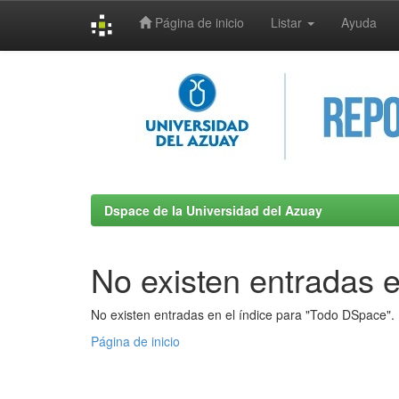
Página de inicio
Listar
Ayuda
Skip
navigation
Dspace de la Universidad del Azuay
No existen entradas e
No existen entradas en el índice para "Todo DSpace".
Página de inicio