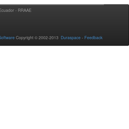
l Ecuador - RRAAE
oftware
Copyright © 2002-2013
Duraspace
-
Feedback