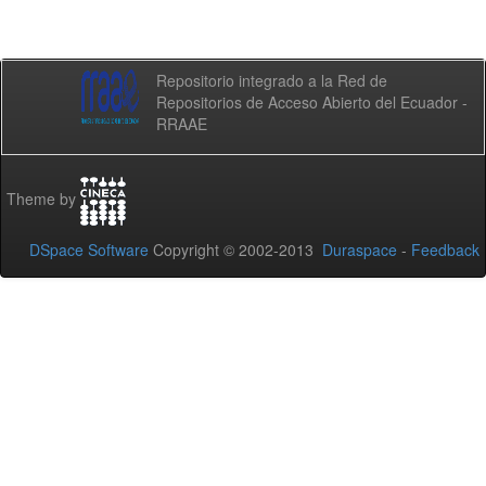
Repositorio integrado a la Red de
Repositorios de Acceso Abierto del Ecuador -
RRAAE
Theme by
DSpace Software
Copyright © 2002-2013
Duraspace
-
Feedback