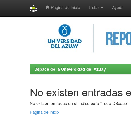
Página de inicio
Listar
Ayuda
Skip
navigation
Dspace de la Universidad del Azuay
No existen entradas e
No existen entradas en el índice para "Todo DSpace".
Página de inicio