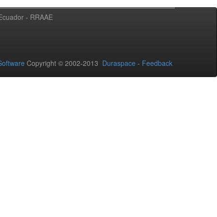
l Ecuador - RRAAE
oftware
Copyright © 2002-2013
Duraspace
-
Feedback