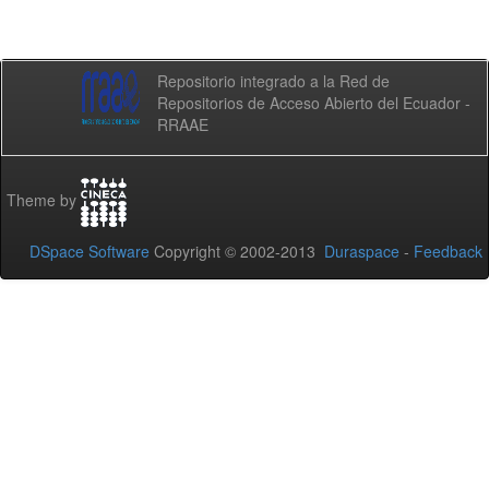
Repositorio integrado a la Red de
Repositorios de Acceso Abierto del Ecuador -
RRAAE
Theme by
DSpace Software
Copyright © 2002-2013
Duraspace
-
Feedback