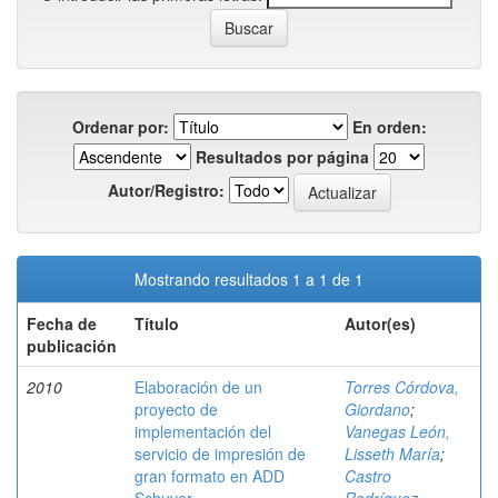
Ordenar por:
En orden:
Resultados por página
Autor/Registro:
Mostrando resultados 1 a 1 de 1
Fecha de
Título
Autor(es)
publicación
2010
Elaboración de un
Torres Córdova,
proyecto de
Giordano
;
implementación del
Vanegas León,
servicio de impresión de
Lisseth María
;
gran formato en ADD
Castro