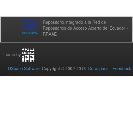
Repositorio integrado a la Red de
Repositorios de Acceso Abierto del Ecuador -
RRAAE
Theme by
DSpace Software
Copyright © 2002-2013
Duraspace
-
Feedback