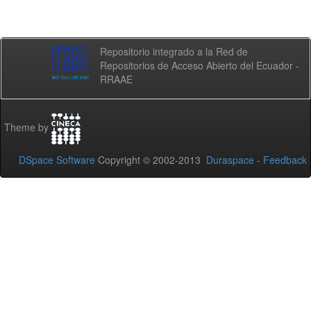
Repositorio integrado a la Red de
Repositorios de Acceso Abierto del Ecuador -
RRAAE
Theme by
DSpace Software
Copyright © 2002-2013
Duraspace
-
Feedback