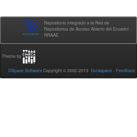
Repositorio integrado a la Red de
Repositorios de Acceso Abierto del Ecuador -
RRAAE
Theme by
DSpace Software
Copyright © 2002-2013
Duraspace
-
Feedback