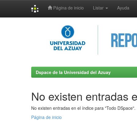
Página de inicio
Listar
Ayuda
Skip
navigation
Dspace de la Universidad del Azuay
No existen entradas e
No existen entradas en el índice para "Todo DSpace".
Página de inicio