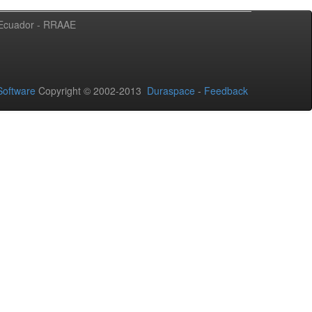
l Ecuador - RRAAE
oftware
Copyright © 2002-2013
Duraspace
-
Feedback