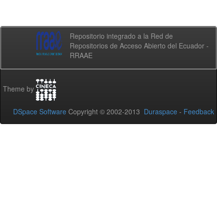
Repositorio integrado a la Red de
Repositorios de Acceso Abierto del Ecuador -
RRAAE
Theme by
DSpace Software
Copyright © 2002-2013
Duraspace
-
Feedback