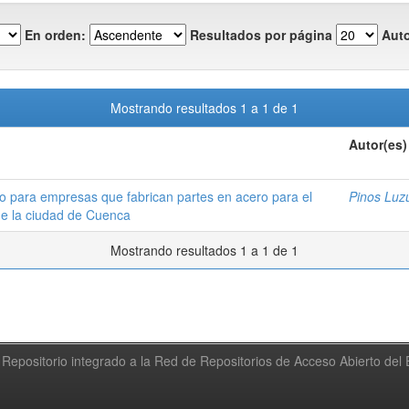
En orden:
Resultados por página
Auto
Mostrando resultados 1 a 1 de 1
Autor(es)
to para empresas que fabrican partes en acero para el
Pinos Luzu
de la ciudad de Cuenca
Mostrando resultados 1 a 1 de 1
Repositorio integrado a la Red de Repositorios de Acceso Abierto de