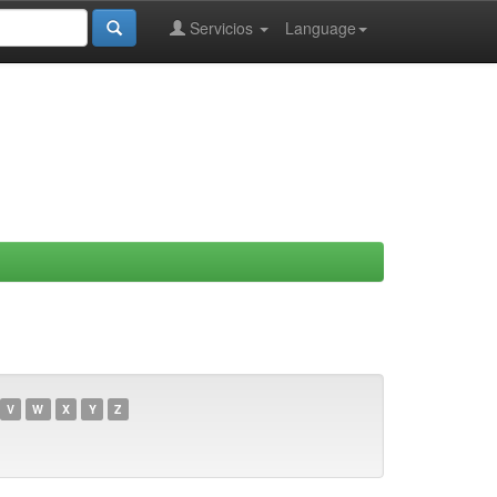
Servicios
Language
V
W
X
Y
Z