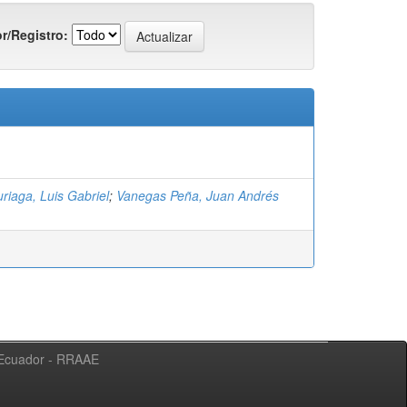
r/Registro:
riaga, Luis Gabriel
;
Vanegas Peña, Juan Andrés
l Ecuador - RRAAE