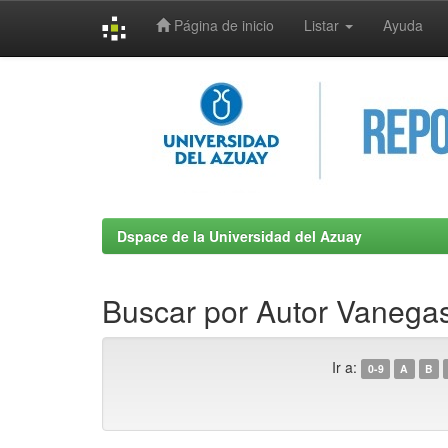
Página de inicio
Listar
Ayuda
Skip
navigation
Dspace de la Universidad del Azuay
Buscar por Autor Vanega
Ir a:
0-9
A
B