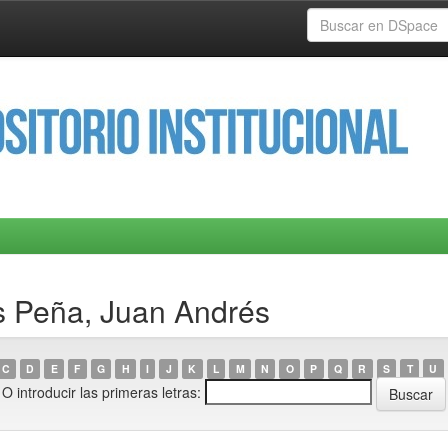
s Peña, Juan Andrés
C
D
E
F
G
H
I
J
K
L
M
N
O
P
Q
R
S
T
U
O introducir las primeras letras: