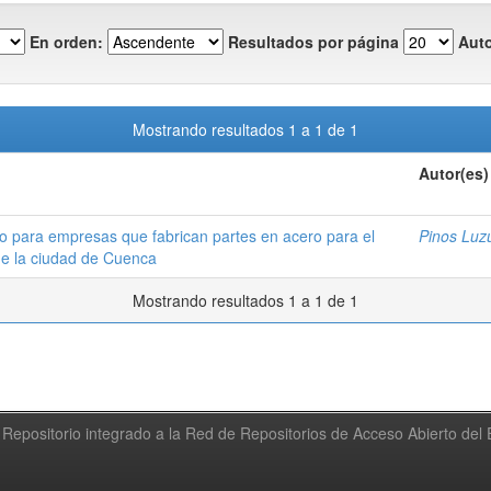
En orden:
Resultados por página
Auto
Mostrando resultados 1 a 1 de 1
Autor(es)
to para empresas que fabrican partes en acero para el
Pinos Luzu
de la ciudad de Cuenca
Mostrando resultados 1 a 1 de 1
Repositorio integrado a la Red de Repositorios de Acceso Abierto de