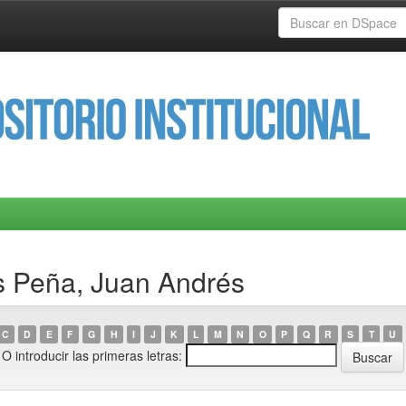
s Peña, Juan Andrés
C
D
E
F
G
H
I
J
K
L
M
N
O
P
Q
R
S
T
U
O introducir las primeras letras: