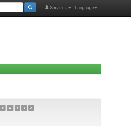
Servicios
Language
V
W
X
Y
Z