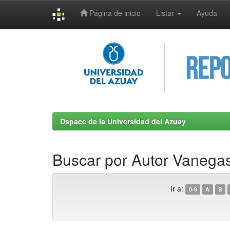
Página de inicio
Listar
Ayuda
Skip
navigation
Dspace de la Universidad del Azuay
Buscar por Autor Vanega
Ir a:
0-9
A
B