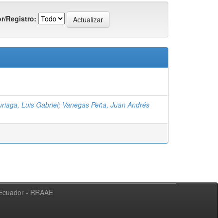
r/Registro:
riaga, Luis Gabriel
;
Vanegas Peña, Juan Andrés
l Ecuador - RRAAE