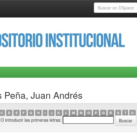
s Peña, Juan Andrés
C
D
E
F
G
H
I
J
K
L
M
N
O
P
Q
R
S
T
U
O introducir las primeras letras: