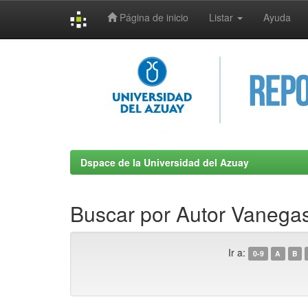
Página de inicio
Listar
Ayuda
Skip
navigation
Dspace de la Universidad del Azuay
Buscar por Autor Vanega
Ir a:
0-9
A
B