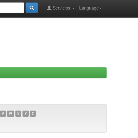
Servicios
Language
V
W
X
Y
Z