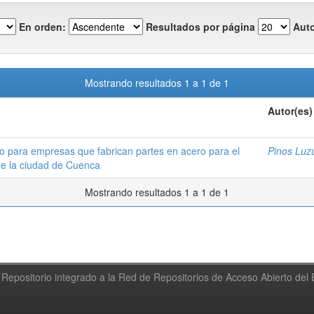
En orden:
Resultados por página
Auto
Mostrando resultados 1 a 1 de 1
Autor(es)
to para empresas que fabrican partes en acero para el
Pinos Luzu
de la ciudad de Cuenca
Mostrando resultados 1 a 1 de 1
Repositorio integrado a la Red de Repositorios de Acceso Abierto de