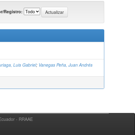
r/Registro:
riaga, Luis Gabriel
;
Vanegas Peña, Juan Andrés
l Ecuador - RRAAE