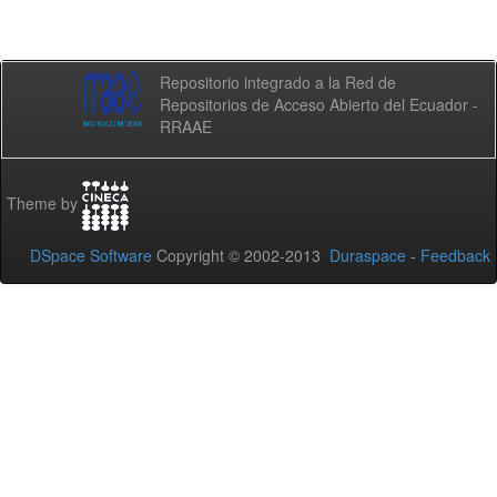
Repositorio integrado a la Red de
Repositorios de Acceso Abierto del Ecuador -
RRAAE
Theme by
DSpace Software
Copyright © 2002-2013
Duraspace
-
Feedback