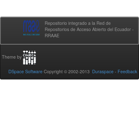
Repositorio integrado a la Red de
Repositorios de Acceso Abierto del Ecuador -
RRAAE
Theme by
DSpace Software
Copyright © 2002-2013
Duraspace
-
Feedback