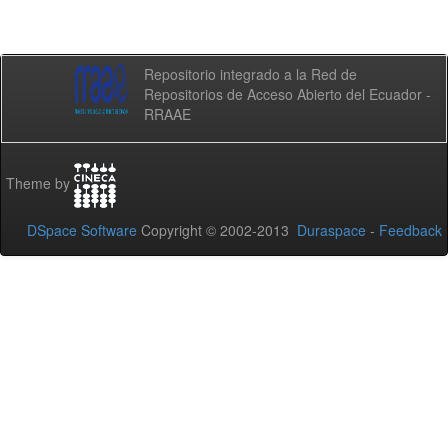
Repositorio integrado a la Red de
Repositorios de Acceso Abierto del Ecuador -
RRAAE
Theme by
DSpace Software
Copyright © 2002-2013
Duraspace
-
Feedback