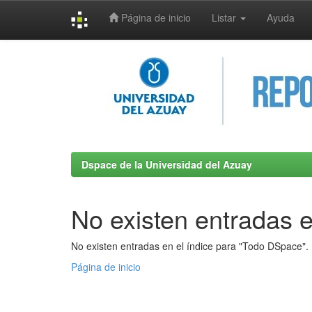
Página de inicio
Listar
Ayuda
Skip
navigation
Dspace de la Universidad del Azuay
No existen entradas e
No existen entradas en el índice para "Todo DSpace".
Página de inicio