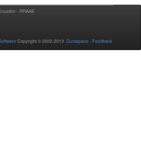
l Ecuador - RRAAE
oftware
Copyright © 2002-2013
Duraspace
-
Feedback