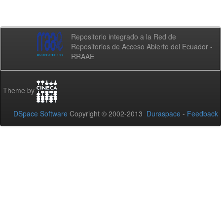
Repositorio integrado a la Red de
Repositorios de Acceso Abierto del Ecuador -
RRAAE
Theme by
DSpace Software
Copyright © 2002-2013
Duraspace
-
Feedback