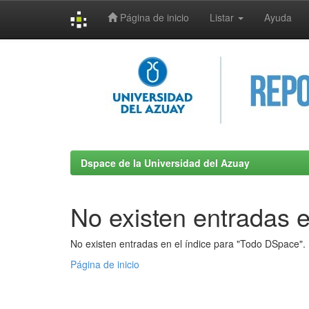
Página de inicio
Listar
Ayuda
Skip
navigation
Dspace de la Universidad del Azuay
No existen entradas e
No existen entradas en el índice para "Todo DSpace".
Página de inicio