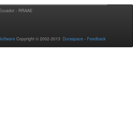
l Ecuador - RRAAE
oftware
Copyright © 2002-2013
Duraspace
-
Feedback