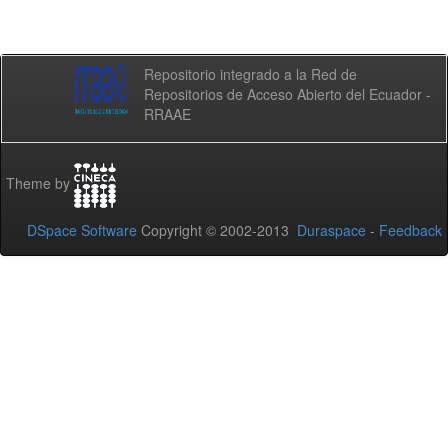
Repositorio integrado a la Red de
Repositorios de Acceso Abierto del Ecuador -
RRAAE
Theme by
DSpace Software
Copyright © 2002-2013
Duraspace
-
Feedback