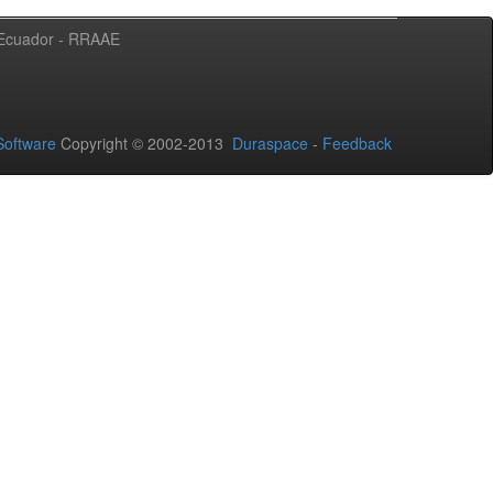
l Ecuador - RRAAE
oftware
Copyright © 2002-2013
Duraspace
-
Feedback