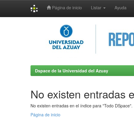
Página de inicio
Listar
Ayuda
Skip
navigation
Dspace de la Universidad del Azuay
No existen entradas e
No existen entradas en el índice para "Todo DSpace".
Página de inicio