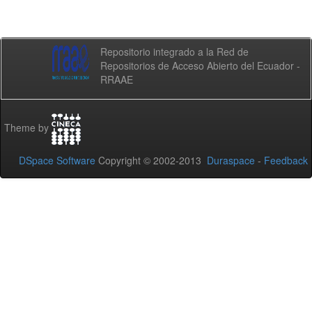
Repositorio integrado a la Red de
Repositorios de Acceso Abierto del Ecuador -
RRAAE
Theme by
DSpace Software
Copyright © 2002-2013
Duraspace
-
Feedback