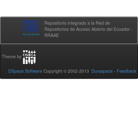
Repositorio integrado a la Red de
Repositorios de Acceso Abierto del Ecuador -
RRAAE
Theme by
DSpace Software
Copyright © 2002-2013
Duraspace
-
Feedback