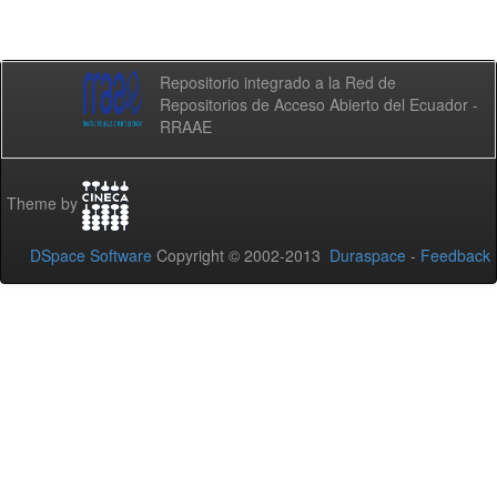
Repositorio integrado a la Red de
Repositorios de Acceso Abierto del Ecuador -
RRAAE
Theme by
DSpace Software
Copyright © 2002-2013
Duraspace
-
Feedback