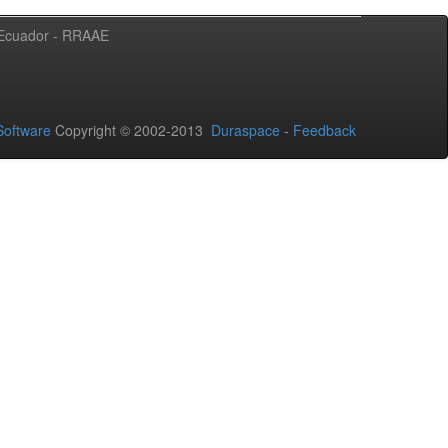
l Ecuador - RRAAE
oftware
Copyright © 2002-2013
Duraspace
-
Feedback