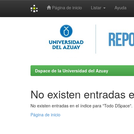
Página de inicio
Listar
Ayuda
Skip
navigation
Dspace de la Universidad del Azuay
No existen entradas e
No existen entradas en el índice para "Todo DSpace".
Página de inicio