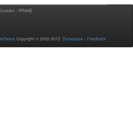
l Ecuador - RRAAE
oftware
Copyright © 2002-2013
Duraspace
-
Feedback