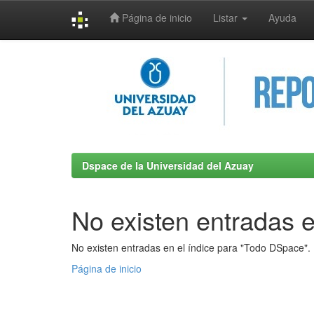
Página de inicio
Listar
Ayuda
Skip
navigation
Dspace de la Universidad del Azuay
No existen entradas e
No existen entradas en el índice para "Todo DSpace".
Página de inicio