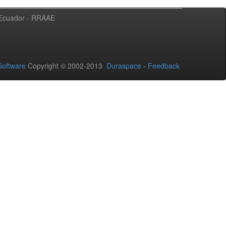
l Ecuador - RRAAE
oftware
Copyright © 2002-2013
Duraspace
-
Feedback