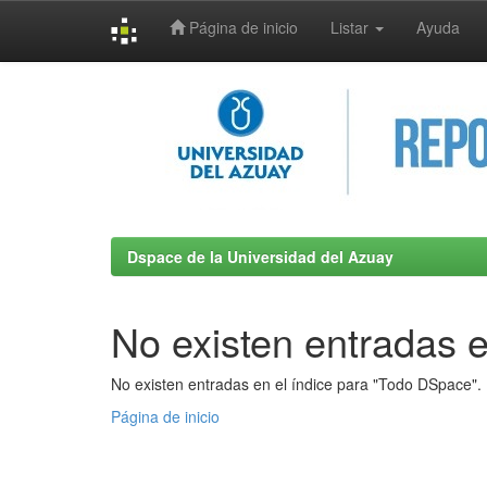
Página de inicio
Listar
Ayuda
Skip
navigation
Dspace de la Universidad del Azuay
No existen entradas e
No existen entradas en el índice para "Todo DSpace".
Página de inicio