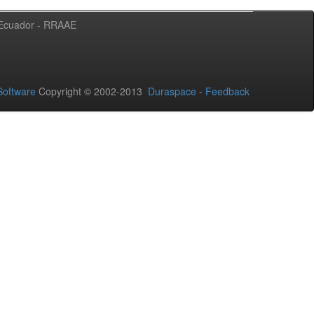
l Ecuador - RRAAE
oftware
Copyright © 2002-2013
Duraspace
-
Feedback