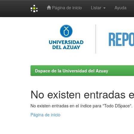
Página de inicio
Listar
Ayuda
Skip
navigation
Dspace de la Universidad del Azuay
No existen entradas e
No existen entradas en el índice para "Todo DSpace".
Página de inicio