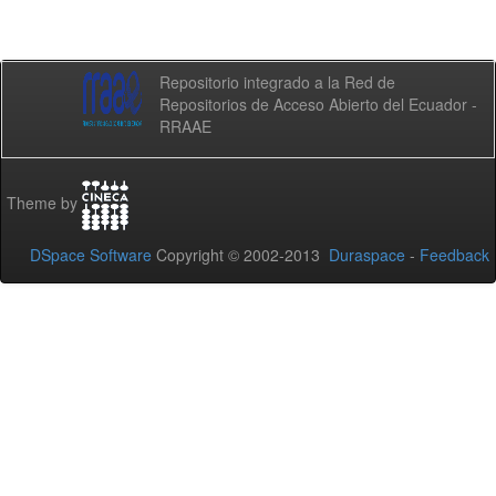
Repositorio integrado a la Red de
Repositorios de Acceso Abierto del Ecuador -
RRAAE
Theme by
DSpace Software
Copyright © 2002-2013
Duraspace
-
Feedback