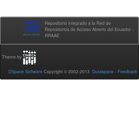
Repositorio integrado a la Red de
Repositorios de Acceso Abierto del Ecuador -
RRAAE
Theme by
DSpace Software
Copyright © 2002-2013
Duraspace
-
Feedback