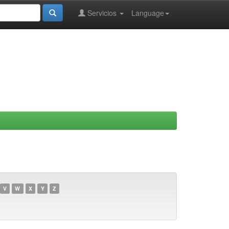
Servicios
Language
V
W
X
Y
Z