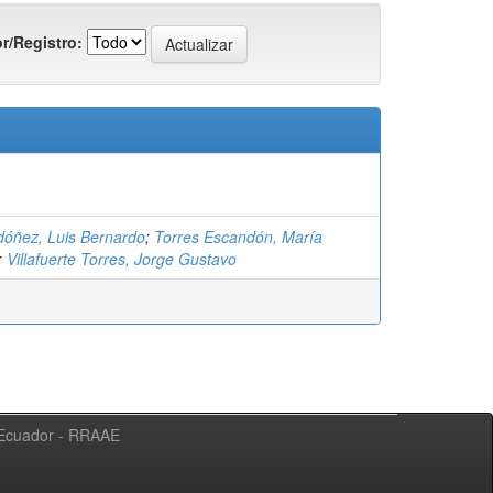
r/Registro:
óñez, Luis Bernardo
;
Torres Escandón, María
;
Villafuerte Torres, Jorge Gustavo
l Ecuador - RRAAE