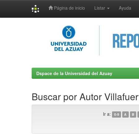
Página de inicio
Listar
Ayuda
Skip
navigation
Dspace de la Universidad del Azuay
Buscar por Autor Villafue
Ir a:
0-9
A
B