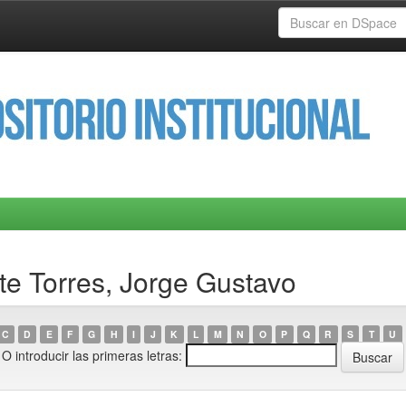
rte Torres, Jorge Gustavo
C
D
E
F
G
H
I
J
K
L
M
N
O
P
Q
R
S
T
U
O introducir las primeras letras: