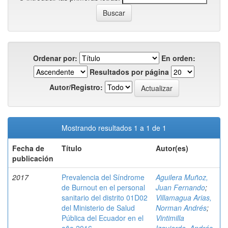
Ordenar por:
En orden:
Resultados por página
Autor/Registro:
Mostrando resultados 1 a 1 de 1
Fecha de
Título
Autor(es)
publicación
2017
Prevalencia del Síndrome
Aguilera Muñoz,
de Burnout en el personal
Juan Fernando
;
sanitario del distrito 01D02
Villamagua Arias,
del Ministerio de Salud
Norman Andrés
;
Pública del Ecuador en el
Vintimilla